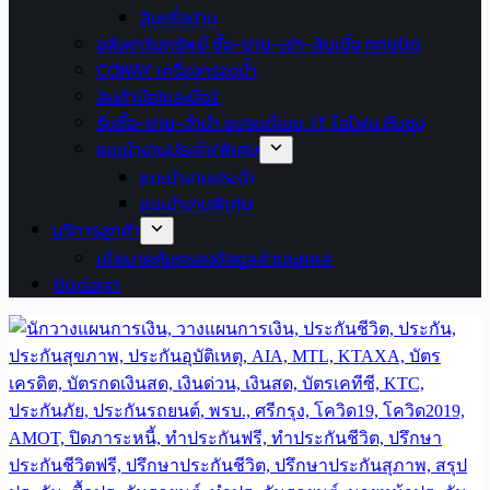
สินเชื่อบ้าน
อสังหาริมทรัพย์ ซื้อ-ขาย-เช่า-สินเชื่อ ทุกชนิด
COWAY เครื่องกรองน้ำ
สินค้ามือ1และมือ2
รับซื้อ-ขาย-จำนำ แบรนด์เนม, IT, ไอโฟน,ซัมซุง
แนะนำงานประจำ/พิเศษ
แนะนำงานประจำ
แนะนำงานพิเศษ
บริการลูกค้า
นโยบายคุ้มครองข้อมูลส่วนบุคคล
ติดต่อเรา