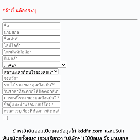
*จำเป็นต้องระบุ
ข้าพเจ้ายินยอมเปิดเผยข้อมูลให้ kddfin.com และบริษัท
พันธมิตรทั้งหมด (รวมเรียกว่า “บริษัทฯ”) ใช้ข้อมูล ชื่อ นามสกุล