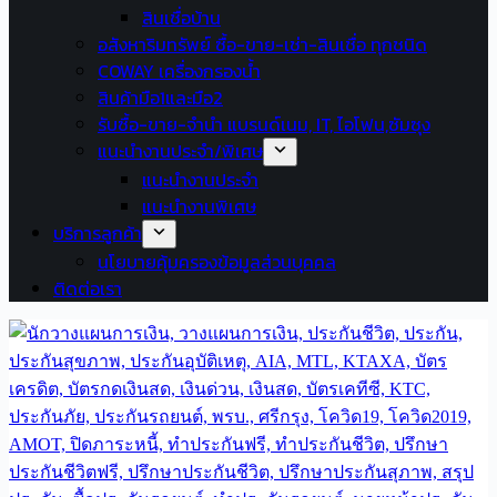
สินเชื่อบ้าน
อสังหาริมทรัพย์ ซื้อ-ขาย-เช่า-สินเชื่อ ทุกชนิด
COWAY เครื่องกรองน้ำ
สินค้ามือ1และมือ2
รับซื้อ-ขาย-จำนำ แบรนด์เนม, IT, ไอโฟน,ซัมซุง
แนะนำงานประจำ/พิเศษ
แนะนำงานประจำ
แนะนำงานพิเศษ
บริการลูกค้า
นโยบายคุ้มครองข้อมูลส่วนบุคคล
ติดต่อเรา