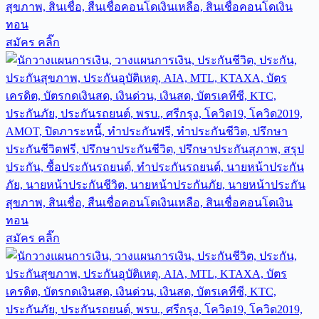
สมัคร คลิ๊ก
สมัคร คลิ๊ก