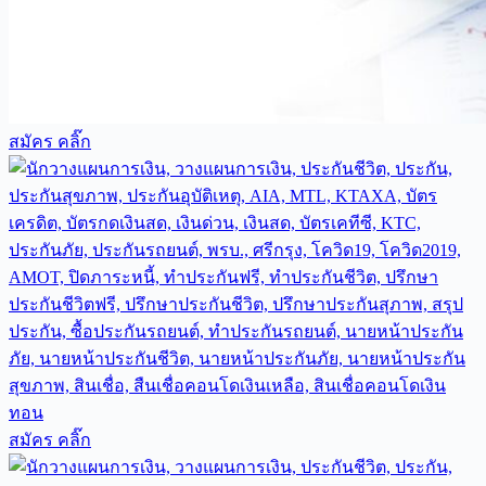
สมัคร คลิ๊ก
สมัคร คลิ๊ก