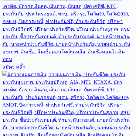
สมัคร คลิ๊ก