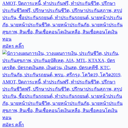
สมัคร คลิ๊ก
สมัคร คลิ๊ก