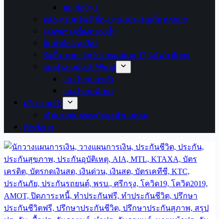
สินเชื่อบ้าน
อสังหาริมทรัพย์ ซื้อ-ขาย-เช่า-สินเชื่อ ทุกชนิด
COWAY เครื่องกรองน้ำ
สินค้ามือ1และมือ2
รับซื้อ-ขาย-จำนำ แบรนด์เนม, IT, ไอโฟน,ซัมซุง
แนะนำงานประจำ/พิเศษ
แนะนำงานประจำ
แนะนำงานพิเศษ
บริการลูกค้า
นโยบายคุ้มครองข้อมูลส่วนบุคคล
ติดต่อเรา