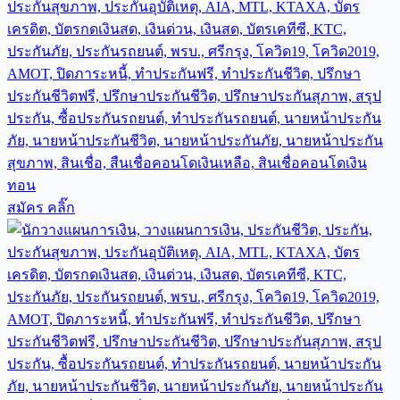
สมัคร คลิ๊ก