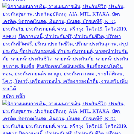
สมัคร คลิ๊ก