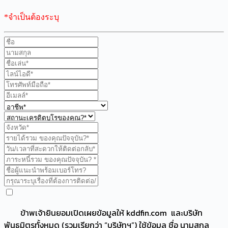
*จำเป็นต้องระบุ
ข้าพเจ้ายินยอมเปิดเผยข้อมูลให้ kddfin.com และบริษัท
พันธมิตรทั้งหมด (รวมเรียกว่า “บริษัทฯ”) ใช้ข้อมูล ชื่อ นามสกุล