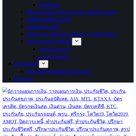
สินเชื่อบ้าน
อสังหาริมทรัพย์ ซื้อ-ขาย-เช่า-สินเชื่อ ทุกชนิด
COWAY เครื่องกรองน้ำ
สินค้ามือ1และมือ2
รับซื้อ-ขาย-จำนำ แบรนด์เนม, IT, ไอโฟน,ซัมซุง
แนะนำงานประจำ/พิเศษ
แนะนำงานประจำ
แนะนำงานพิเศษ
บริการลูกค้า
นโยบายคุ้มครองข้อมูลส่วนบุคคล
ติดต่อเรา