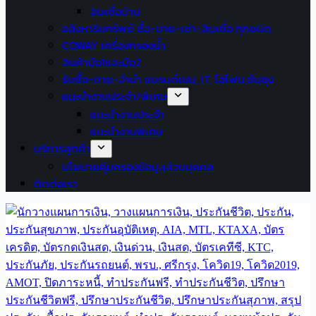
สินเชื่อบ้าน
อสังหาริมทรัพย์ ซื้อ-ขาย-เช่า-สินเชื่อ ทุกชนิด
COWAY เครื่องกรองน้ำ
สินค้ามือ1และมือ2
รับซื้อ-ขาย-จำนำ แบรนด์เนม, IT, ไอโฟน,ซัมซุง
แนะนำงานประจำ/พิเศษ
แนะนำงานประจำ
แนะนำงานพิเศษ
บริการลูกค้า
นโยบายคุ้มครองข้อมูลส่วนบุคคล
ติดต่อเรา