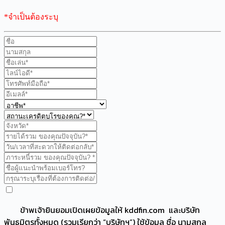
*จำเป็นต้องระบุ
ข้าพเจ้ายินยอมเปิดเผยข้อมูลให้ kddfin.com และบริษัท
พันธมิตรทั้งหมด (รวมเรียกว่า “บริษัทฯ”) ใช้ข้อมูล ชื่อ นามสกุล